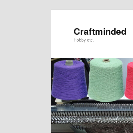
Spring
naar
de
Craftminded
primaire
Hobby etc.
inhoud